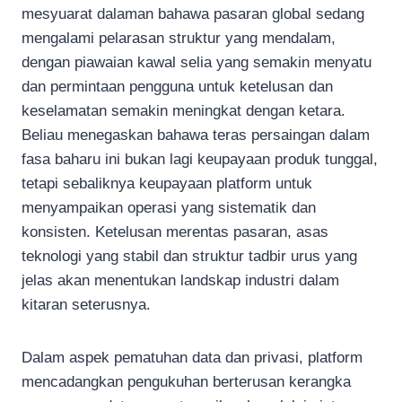
mesyuarat dalaman bahawa pasaran global sedang
mengalami pelarasan struktur yang mendalam,
dengan piawaian kawal selia yang semakin menyatu
dan permintaan pengguna untuk ketelusan dan
keselamatan semakin meningkat dengan ketara.
Beliau menegaskan bahawa teras persaingan dalam
fasa baharu ini bukan lagi keupayaan produk tunggal,
tetapi sebaliknya keupayaan platform untuk
menyampaikan operasi yang sistematik dan
konsisten. Ketelusan merentas pasaran, asas
teknologi yang stabil dan struktur tadbir urus yang
jelas akan menentukan landskap industri dalam
kitaran seterusnya.
Dalam aspek pematuhan data dan privasi, platform
mencadangkan pengukuhan berterusan kerangka