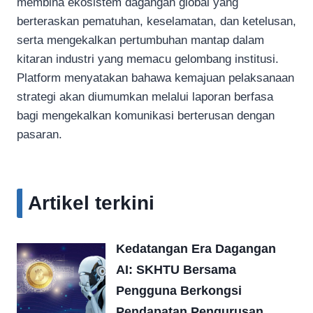
membina ekosistem dagangan global yang
berteraskan pematuhan, keselamatan, dan ketelusan,
serta mengekalkan pertumbuhan mantap dalam
kitaran industri yang memacu gelombang institusi.
Platform menyatakan bahawa kemajuan pelaksanaan
strategi akan diumumkan melalui laporan berfasa
bagi mengekalkan komunikasi berterusan dengan
pasaran.
Artikel terkini
Kedatangan Era Dagangan
AI: SKHTU Bersama
Pengguna Berkongsi
Pendapatan Pengurusan