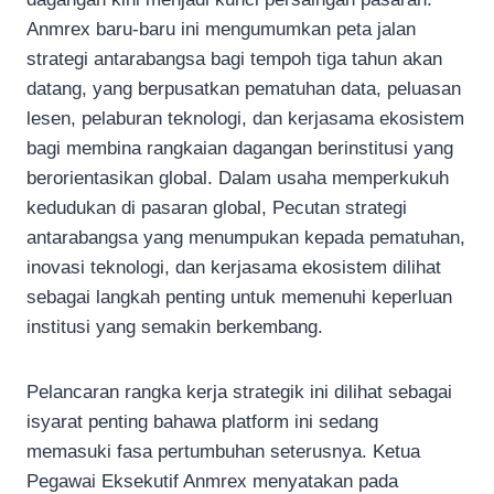
Anmrex baru-baru ini mengumumkan peta jalan
strategi antarabangsa bagi tempoh tiga tahun akan
datang, yang berpusatkan pematuhan data, peluasan
lesen, pelaburan teknologi, dan kerjasama ekosistem
bagi membina rangkaian dagangan berinstitusi yang
berorientasikan global. Dalam usaha memperkukuh
kedudukan di pasaran global,
Pecutan
strategi
antarabangsa yang menumpukan kepada pematuhan,
inovasi teknologi, dan kerjasama ekosistem dilihat
sebagai langkah penting untuk memenuhi keperluan
institusi yang semakin berkembang.
Pelancaran rangka kerja strategik ini dilihat sebagai
isyarat penting bahawa platform ini sedang
memasuki fasa pertumbuhan seterusnya. Ketua
Pegawai Eksekutif Anmrex menyatakan pada