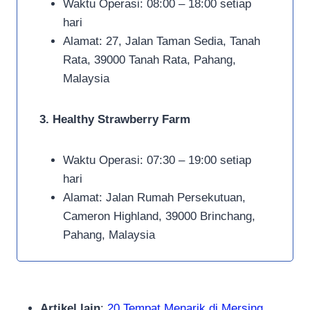
Waktu Operasi: 08:00 – 18:00 setiap
hari
Alamat: 27, Jalan Taman Sedia, Tanah
Rata, 39000 Tanah Rata, Pahang,
Malaysia
3.
Healthy Strawberry Farm
Waktu Operasi: 07:30 – 19:00 setiap
hari
Alamat: Jalan Rumah Persekutuan,
Cameron Highland, 39000 Brinchang,
Pahang, Malaysia
Artikel lain
:
20 Tempat Menarik di Mersing