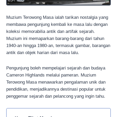
Muzium Terowong Masa ialah tarikan nostalgia yang
membawa pengunjung kembali ke masa lalu dengan
koleksi memorabilia antik dan artifak sejarah.
Muzium ini memaparkan barang-barang dari tahun
1940-an hingga 1980-an, termasuk gambar, barangan
antik dan objek harian dari masa lalu.
Pengunjung boleh mempelajari sejarah dan budaya
Cameron Highlands melalui pameran. Muzium
Terowong Masa menawarkan pengalaman unik dan
pendidikan, menjadikannya destinasi popular untuk
penggemar sejarah dan pelancong yang ingin tahu.