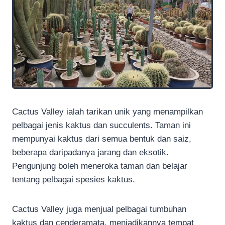
Cactus Valley ialah tarikan unik yang menampilkan
pelbagai jenis kaktus dan succulents. Taman ini
mempunyai kaktus dari semua bentuk dan saiz,
beberapa daripadanya jarang dan eksotik.
Pengunjung boleh meneroka taman dan belajar
tentang pelbagai spesies kaktus.
Cactus Valley juga menjual pelbagai tumbuhan
kaktus dan cenderamata, menjadikannya tempat