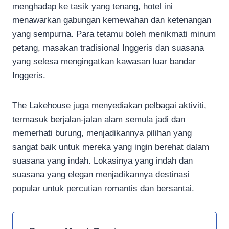
menghadap ke tasik yang tenang, hotel ini
menawarkan gabungan kemewahan dan ketenangan
yang sempurna. Para tetamu boleh menikmati minum
petang, masakan tradisional Inggeris dan suasana
yang selesa mengingatkan kawasan luar bandar
Inggeris.
The Lakehouse juga menyediakan pelbagai aktiviti,
termasuk berjalan-jalan alam semula jadi dan
memerhati burung, menjadikannya pilihan yang
sangat baik untuk mereka yang ingin berehat dalam
suasana yang indah. Lokasinya yang indah dan
suasana yang elegan menjadikannya destinasi
popular untuk percutian romantis dan bersantai.