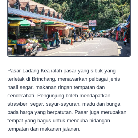
Pasar Ladang Kea ialah pasar yang sibuk yang
terletak di Brinchang, menawarkan pelbagai jenis
hasil segar, makanan ringan tempatan dan
cenderahati. Pengunjung boleh mendapatkan
strawberi segar, sayur-sayuran, madu dan bunga
pada harga yang berpatutan. Pasar juga merupakan
tempat yang bagus untuk mencuba hidangan
tempatan dan makanan jalanan.