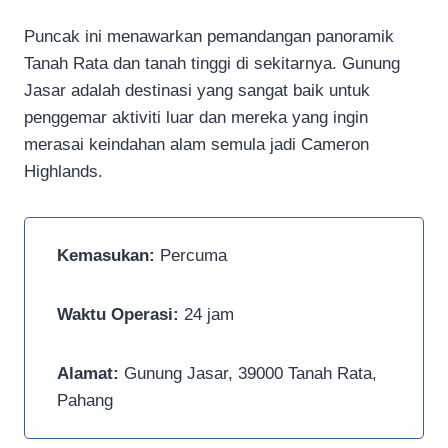
Puncak ini menawarkan pemandangan panoramik
Tanah Rata dan tanah tinggi di sekitarnya. Gunung
Jasar adalah destinasi yang sangat baik untuk
penggemar aktiviti luar dan mereka yang ingin
merasai keindahan alam semula jadi Cameron
Highlands.
Kemasukan:
Percuma
Waktu Operasi:
24 jam
Alamat:
Gunung Jasar, 39000 Tanah Rata,
Pahang