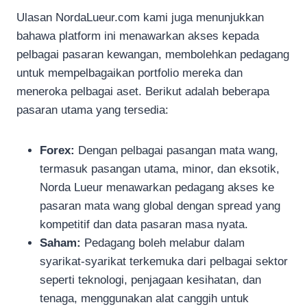
Ulasan NordaLueur.com kami juga menunjukkan
bahawa platform ini menawarkan akses kepada
pelbagai pasaran kewangan, membolehkan pedagang
untuk mempelbagaikan portfolio mereka dan
meneroka pelbagai aset. Berikut adalah beberapa
pasaran utama yang tersedia:
Forex:
Dengan pelbagai pasangan mata wang,
termasuk pasangan utama, minor, dan eksotik,
Norda Lueur menawarkan pedagang akses ke
pasaran mata wang global dengan spread yang
kompetitif dan data pasaran masa nyata.
Saham:
Pedagang boleh melabur dalam
syarikat-syarikat terkemuka dari pelbagai sektor
seperti teknologi, penjagaan kesihatan, dan
tenaga, menggunakan alat canggih untuk