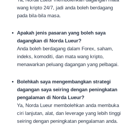
wang kripto 24/7, jadi anda boleh berdagang
pada bila-bila masa.
Apakah jenis pasaran yang boleh saya
dagangkan di Norda Lueur?
Anda boleh berdagang dalam Forex, saham,
indeks, komoditi, dan mata wang kripto,
menawarkan peluang dagangan yang pelbagai.
Bolehkah saya mengembangkan strategi
dagangan saya seiring dengan peningkatan
pengalaman di Norda Lueur?
Ya, Norda Lueur membolehkan anda membuka
ciri lanjutan, alat, dan leverage yang lebih tinggi
seiring dengan peningkatan pengalaman anda.