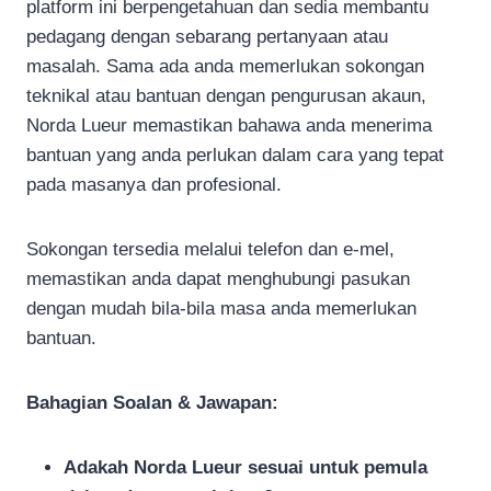
platform ini berpengetahuan dan sedia membantu
pedagang dengan sebarang pertanyaan atau
masalah. Sama ada anda memerlukan sokongan
teknikal atau bantuan dengan pengurusan akaun,
Norda Lueur memastikan bahawa anda menerima
bantuan yang anda perlukan dalam cara yang tepat
pada masanya dan profesional.
Sokongan tersedia melalui telefon dan e-mel,
memastikan anda dapat menghubungi pasukan
dengan mudah bila-bila masa anda memerlukan
bantuan.
Bahagian Soalan & Jawapan:
Adakah Norda Lueur sesuai untuk pemula