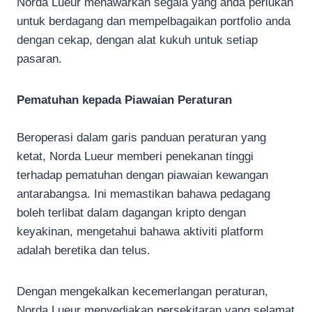
Norda Lueur menawarkan segala yang anda perlukan
untuk berdagang dan mempelbagaikan portfolio anda
dengan cekap, dengan alat kukuh untuk setiap
pasaran.
Pematuhan kepada Piawaian Peraturan
Beroperasi dalam garis panduan peraturan yang
ketat, Norda Lueur memberi penekanan tinggi
terhadap pematuhan dengan piawaian kewangan
antarabangsa. Ini memastikan bahawa pedagang
boleh terlibat dalam dagangan kripto dengan
keyakinan, mengetahui bahawa aktiviti platform
adalah beretika dan telus.
Dengan mengekalkan kecemerlangan peraturan,
Norda Lueur menyediakan persekitaran yang selamat