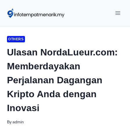
Skip
to
content
OTHERS
Ulasan NordaLueur.com:
Memberdayakan
Perjalanan Dagangan
Kripto Anda dengan
Inovasi
By
admin