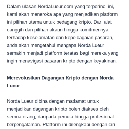
Dalam ulasan NordaLueur.com yang terperinci ini,
kami akan meneroka apa yang menjadikan platform
ini pilihan utama untuk pedagang kripto. Dari alat
canggih dan pilihan akaun hingga komitmennya
terhadap keselamatan dan kepelbagaian pasaran,
anda akan mengetahui mengapa Norda Lueur
semakin menjadi platform teratas bagi mereka yang
ingin menavigasi pasaran kripto dengan keyakinan.
Merevolusikan Dagangan Kripto dengan Norda
Lueur
Norda Lueur dibina dengan matlamat untuk
menjadikan dagangan kripto boleh diakses oleh
semua orang, daripada pemula hingga profesional
berpengalaman. Platform ini dilengkapi dengan ciri-