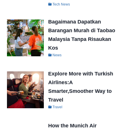
Tech News
Bagaimana Dapatkan
Barangan Murah di Taobao
Malaysia Tanpa Risaukan
Kos
News
Explore More with Turkish
Airlines:A
Smarter,Smoother Way to
Travel
Travel
How the Munich Air