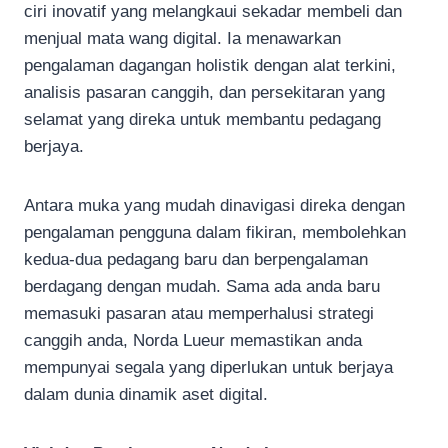
ciri inovatif yang melangkaui sekadar membeli dan
menjual mata wang digital. Ia menawarkan
pengalaman dagangan holistik dengan alat terkini,
analisis pasaran canggih, dan persekitaran yang
selamat yang direka untuk membantu pedagang
berjaya.
Antara muka yang mudah dinavigasi direka dengan
pengalaman pengguna dalam fikiran, membolehkan
kedua-dua pedagang baru dan berpengalaman
berdagang dengan mudah. Sama ada anda baru
memasuki pasaran atau memperhalusi strategi
canggih anda, Norda Lueur memastikan anda
mempunyai segala yang diperlukan untuk berjaya
dalam dunia dinamik aset digital.