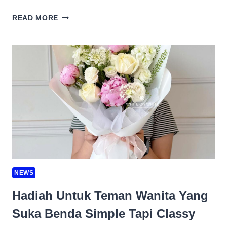
DARI
READ MORE
KUALA
LUMPUR
KE
BANGKOK:
PENGEMBARAAN
MERENTASI
DUA
IBU
KOTA
NEWS
Hadiah Untuk Teman Wanita Yang
Suka Benda Simple Tapi Classy