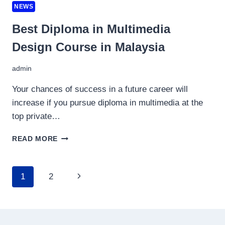
NEWS
Best Diploma in Multimedia
Design Course in Malaysia
admin
Your chances of success in a future career will
increase if you pursue diploma in multimedia at the
top private…
BEST
READ MORE
DIPLOMA
IN
MULTIMEDIA
Page
Next
1
2
DESIGN
COURSE
navigation
Page
IN
MALAYSIA