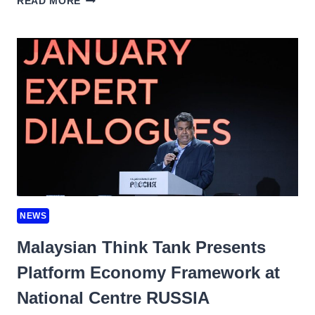
READ MORE
TERBARU:
APA
YANG
MENJADIKANNYA
BUAH
MULUT
PEMAIN
MALAYSIA?
NEWS
Malaysian Think Tank Presents
Platform Economy Framework at
National Centre RUSSIA