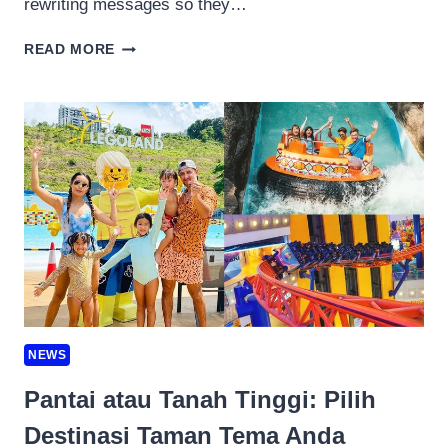
rewriting messages so they…
CREATIVE
READ MORE
TRANSLATION
FOR
LIFESTYLE
E-
COMMERCE
WEBSITES
IN
SINGAPORE
AND
MALAYSIA
NEWS
Pantai atau Tanah Tinggi: Pilih
Destinasi Taman Tema Anda