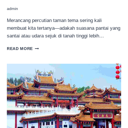
admin
Merancang percutian taman tema sering kali
membuat kita tertanya—adakah suasana pantai yang
santai atau udara sejuk di tanah tinggi lebih…
PANTAI
READ MORE
ATAU
TANAH
TINGGI:
PILIH
DESTINASI
TAMAN
TEMA
ANDA