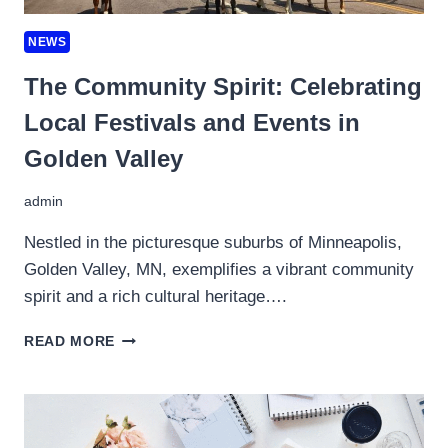
NEWS
The Community Spirit: Celebrating
Local Festivals and Events in
Golden Valley
admin
Nestled in the picturesque suburbs of Minneapolis,
Golden Valley, MN, exemplifies a vibrant community
spirit and a rich cultural heritage….
THE
READ MORE
COMMUNITY
SPIRIT:
CELEBRATING
LOCAL
FESTIVALS