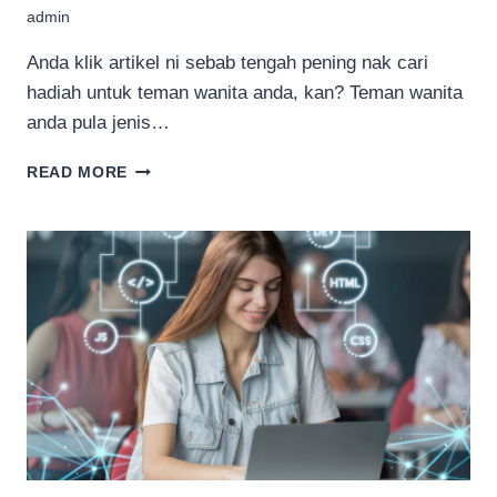
admin
Anda klik artikel ni sebab tengah pening nak cari
hadiah untuk teman wanita anda, kan? Teman wanita
anda pula jenis…
HADIAH
READ MORE
UNTUK
TEMAN
WANITA
YANG
SUKA
BENDA
SIMPLE
TAPI
CLASSY