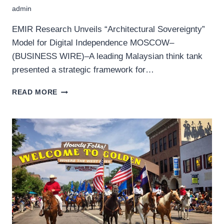
admin
EMIR Research Unveils “Architectural Sovereignty”
Model for Digital Independence MOSCOW–
(BUSINESS WIRE)–A leading Malaysian think tank
presented a strategic framework for…
MALAYSIAN
READ MORE
THINK
TANK
PRESENTS
PLATFORM
ECONOMY
FRAMEWORK
AT
NATIONAL
CENTRE
RUSSIA